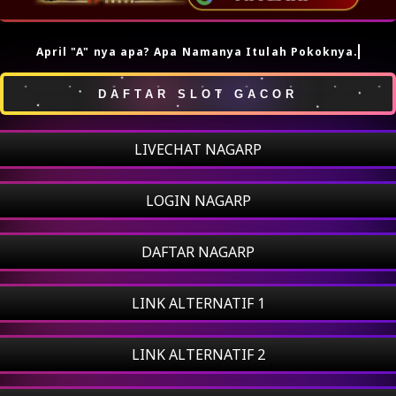
April "A" nya apa? Apa Namanya Itulah Pokoknya.
DAFTAR SLOT GACOR
LIVECHAT NAGARP
LOGIN NAGARP
DAFTAR NAGARP
LINK ALTERNATIF 1
LINK ALTERNATIF 2